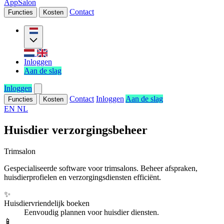
AppSalon
Contact
Functies
Kosten
Inloggen
Aan de slag
Inloggen
Contact
Inloggen
Aan de slag
Functies
Kosten
EN
NL
Huisdier verzorgingsbeheer
Trimsalon
Gespecialiseerde software voor trimsalons. Beheer afspraken,
huisdierprofielen en verzorgingsdiensten efficiënt.
✨
Huisdiervriendelijk boeken
Eenvoudig plannen voor huisdier diensten.
📱