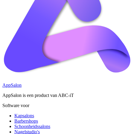
AppSalon
AppSalon is een product van ABC-iT
Software voor
Kapsalons
Barbershops
Schoonheidssalons
Nagelstudio's