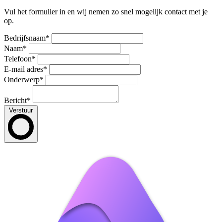
Vul het formulier in en wij nemen zo snel mogelijk contact met je
op.
Bedrijfsnaam
*
Naam
*
Telefoon
*
E-mail adres
*
Onderwerp
*
Bericht
*
Verstuur