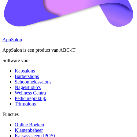
AppSalon
AppSalon is een product van ABC-iT
Software voor
Kapsalons
Barbershops
Schoonheidssalons
Nagelstudio's
Wellness Centra
Pedicurepraktijk
Trimsalons
Functies
Online Boeken
Klantenbeheer
Kassasysteem (POS)